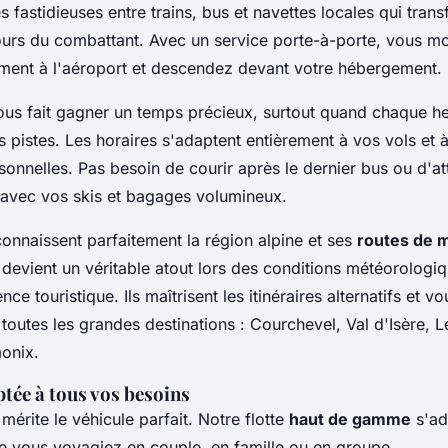
fastidieuses entre trains, bus et navettes locales qui tran
ours du combattant. Avec un service porte-à-porte, vous m
ement à l'aéroport et descendez devant votre hébergement.
ous fait gagner un temps précieux, surtout quand chaque 
s pistes. Les horaires s'adaptent entièrement à vos vols et 
onnelles. Pas besoin de courir après le dernier bus ou d'a
avec vos skis et bagages volumineux.
onnaissent parfaitement la région alpine et ses
routes de 
 devient un véritable atout lors des conditions météorologi
nce touristique. Ils maîtrisent les itinéraires alternatifs et 
 toutes les grandes destinations : Courchevel, Val d'Isère, L
onix.
ptée à tous vos besoins
rite le véhicule parfait. Notre flotte
haut de gamme
s'ad
ue vous voyagiez en couple, en famille ou en groupe.