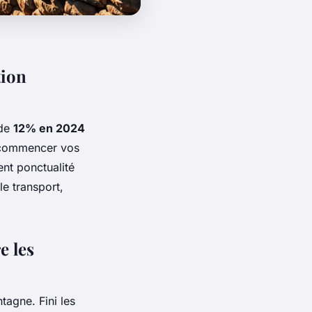
tion
 de
12% en 2024
s commencer vos
ent ponctualité
le transport,
e les
tagne. Fini les