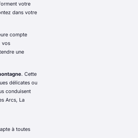
sforment votre
ontez dans votre
heure compte
à vos
ttendre une
montagne
. Cette
ques délicates ou
vous conduisent
es Arcs, La
apte à toutes