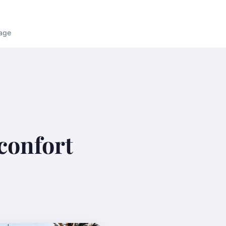
age
 confort