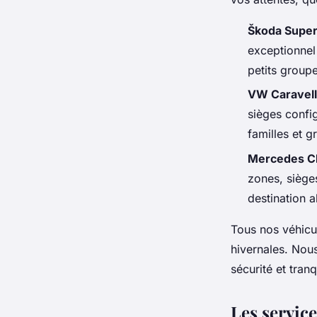
Škoda Supe
exceptionnel
petits group
VW Caravel
sièges confi
familles et 
Mercedes C
zones, siège
destination a
Tous nos véhicu
hivernales. Nous
sécurité et tranqu
Les service