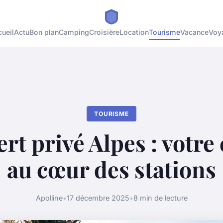
ueil
Actu
Bon plan
Camping
Croisière
Location
Tourisme
Vacance
Voy
TOURISME
rt privé Alpes : votre
au cœur des stations
Apolline
•
17 décembre 2025
•
8 min de lecture