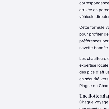
correspondances 
arrivée en parc
véhicule direct
Cette formule v
pour profiter de
préférences pers
navette bondée 
Les chauffeurs c
expertise locale
des pics d'afflue
en sécurité vers
Plagne ou Cham
Une flotte ada
Chaque voyage mé
vos attentes, q