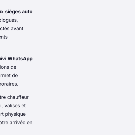
aux
sièges auto
ologués,
ctés avant
ents
uivi WhatsApp
tions de
ermet de
horaires.
tre chauffeur
 valises et
ort physique
tre arrivée en