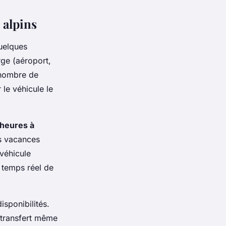
 alpins
quelques
rge (aéroport,
 nombre de
le véhicule le
heures à
es vacances
 véhicule
n temps réel de
isponibilités.
 transfert même