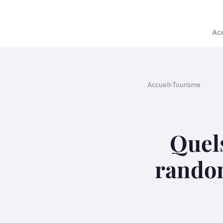
Acc
Accueil
›
Tourisme
Quels
randon