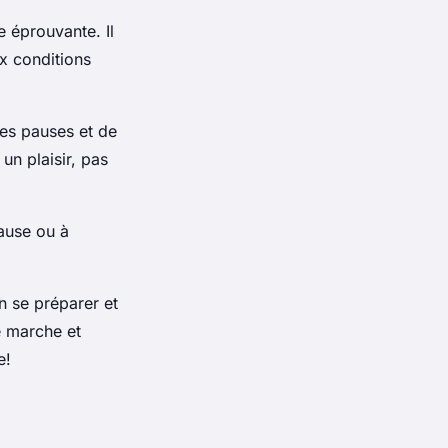
 éprouvante. Il
x conditions
des pauses et de
un plaisir, pas
pause ou à
n se préparer et
e marche et
e!