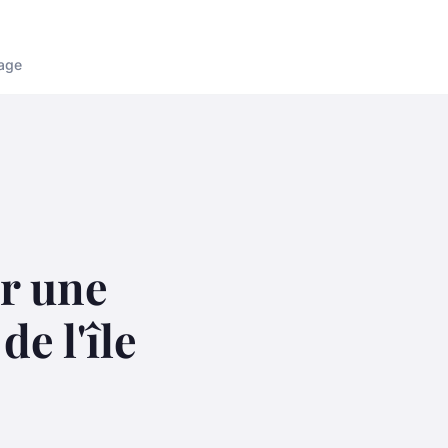
age
ur une
e l'île