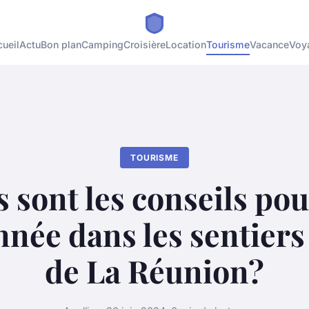
ueil
Actu
Bon plan
Camping
Croisière
Location
Tourisme
Vacance
Voy
TOURISME
 sont les conseils po
née dans les sentiers d
de La Réunion?