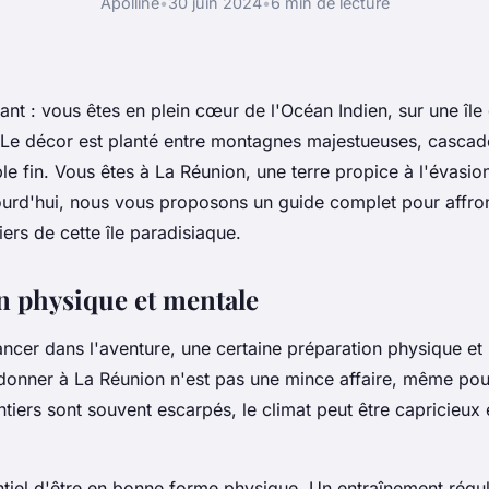
Apolline
•
30 juin 2024
•
6 min de lecture
ant : vous êtes en plein cœur de l'Océan Indien, sur une île
 Le décor est planté entre montagnes majestueuses, casca
le fin. Vous êtes à La Réunion, une terre propice à l'évasion
urd'hui, nous vous proposons un guide complet pour affron
iers de cette île paradisiaque.
n physique et mentale
ncer dans l'aventure, une certaine préparation physique et
donner à La Réunion n'est pas une mince affaire, même pou
ntiers sont souvent escarpés, le climat peut être capricieux e
ntiel d'être en bonne forme physique. Un entraînement régul