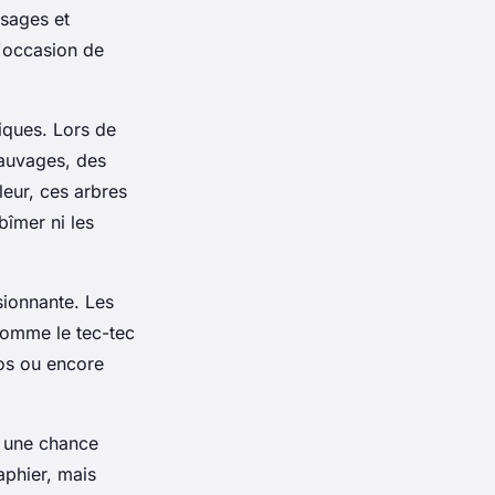
ysages et
l'occasion de
iques. Lors de
sauvages, des
eur, ces arbres
bîmer ni les
sionnante. Les
comme le tec-tec
kos ou encore
r une chance
aphier, mais